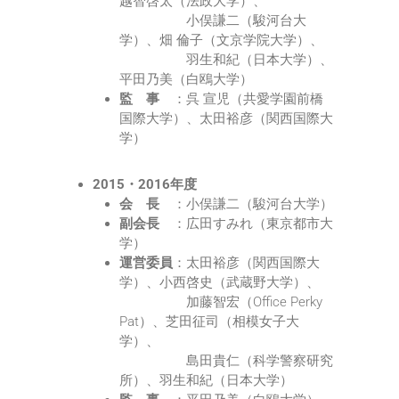
越智啓太（法政大学）、
小俣謙二（駿河台大
学）、畑 倫子（文京学院大学）、
羽生和紀（日本大学）、
平田乃美（白鴎大学）
監 事
：呉 宣児（共愛学園前橋
国際大学）、太田裕彦（関西国際大
学）
2015・2016年度
会 長
：小俣謙二（駿河台大学）
副会長
：広田すみれ（東京都市大
学）
運営委員
：太田裕彦（関西国際大
学）、小西啓史（武蔵野大学）、
加藤智宏（Office Perky
Pat）、芝田征司（相模女子大
学）、
島田貴仁（科学警察研究
所）、羽生和紀（日本大学）