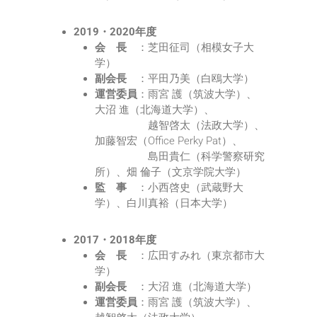
2019・2020年度
会 長
：芝田征司（相模女子大
学）
副会長
：平田乃美（白鴎大学）
運営委員
：雨宮 護（筑波大学）、
大沼 進（北海道大学）、
越智啓太（法政大学）、
加藤智宏（Office Perky Pat）、
島田貴仁（科学警察研究
所）、畑 倫子（文京学院大学）
監 事
：小西啓史（武蔵野大
学）、白川真裕（日本大学）
2017・2018年度
会 長
：広田すみれ（東京都市大
学）
副会長
：大沼 進（北海道大学）
運営委員
：雨宮 護（筑波大学）、