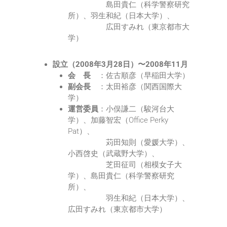
島田貴仁（科学警察研究
所）、羽生和紀（日本大学）、
広田すみれ（東京都市大
学）
設立（2008年3月28日）〜2008年11月
会 長
：佐古順彦（早稲田大学）
副会長
：太田裕彦（関西国際大
学）
運営委員
：小俣謙二（駿河台大
学）、加藤智宏（Office Perky
Pat）、
苅田知則（愛媛大学）、
小西啓史（武蔵野大学）、
芝田征司（相模女子大
学）、島田貴仁（科学警察研究
所）、
羽生和紀（日本大学）、
広田すみれ（東京都市大学）