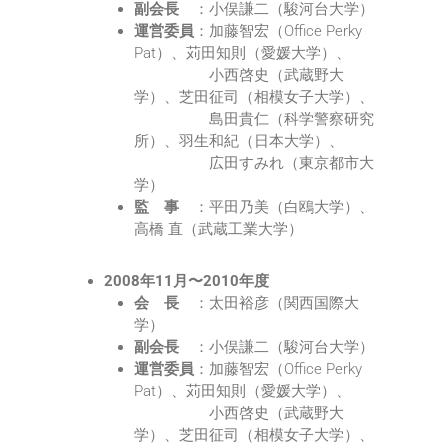
副会長
：小俣謙二（駿河台大学）
運営委員
：加藤智宏（Office Perky
Pat）、苅田知則（愛媛大学）、
小西啓史（武蔵野大
学）、芝田征司（相模女子大学）、
島田貴仁（科学警察研究
所）、羽生和紀（日本大学）、
広田すみれ（東京都市大
学）
監 事
：平田乃美（白鴎大学）、
高橋 直（武蔵工業大学）
2008年11月〜2010年度
会 長
：太田裕彦（関西国際大
学）
副会長
：小俣謙二（駿河台大学）
運営委員
：加藤智宏（Office Perky
Pat）、苅田知則（愛媛大学）、
小西啓史（武蔵野大
学）、芝田征司（相模女子大学）、