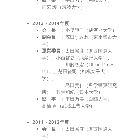
監 事
：平田乃美（白鴎大学）、
雨宮 護（筑波大学）
2013・2014年度
会 長
：小俣謙二（駿河台大学）
副会長
：広田すみれ（東京都市大
学）
運営委員
：太田裕彦（関西国際大
学）、小西啓史（武蔵野大学）、
加藤智宏（Office Perky
Pat）、芝田征司（相模女子大
学）、
島田貴仁（科学警察研究
所）、羽生和紀（日本大学）
監 事
：平田乃美（白鴎大学）、
高橋 直（武蔵工業大学）
2011・2012年度
会 長
：太田裕彦（関西国際大
学）