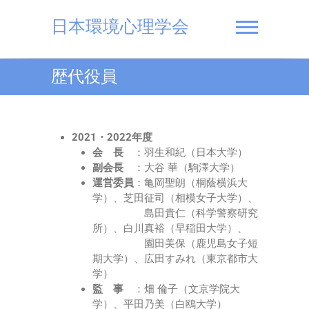
Skip
to
日本環境心理学会
content
歴代役員
2021・2022年度
会 長
：羽生和紀（日本大学）
副会長
：大谷 華（駒澤大学）
運営委員
：亀岡聖朗（桐蔭横浜大
学）、芝田征司（相模女子大学）、
島田貴仁（科学警察研究
所）、白川真裕（早稲田大学）、
園田美保（鹿児島女子短
期大学）、広田すみれ（東京都市大
学）
監 事
：畑 倫子（文京学院大
学）、平田乃美（白鴎大学）