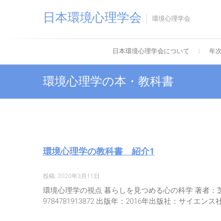
Skip
日本環境心理学会
to
環境心理学会
content
日本環境心理学会について
年
環境心理学の本・教科書
環境心理学の教科書 紹介1
投稿: 2020年3月11日
環境心理学の視点 暮らしを見つめる心の科学 著者：芝
9784781913872 出版年：2016年出版社：サイエン