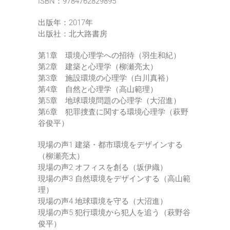
ISBN：9784762829895
出版年：2017年
出版社：北大路書房
第1章 環境心理学への招待（羽生和紀）
第2章 建築と心理学（柳瀬亮太）
第3章 施設環境の心理学（白川真裕）
第4章 自然と心理学（高山範理）
第5章 地球環境問題の心理学（大沼進）
第6章 犯罪捜査に関する環境心理学（萩野
谷俊平）
現場の声1 建築・都市環境をデザインする
（柳瀬亮太）
現場の声2 オフィスを創る（坂伊織）
現場の声3 自然環境をデザインする（高山範
理）
現場の声4 地球環境を守る（大沼進）
現場の声5 犯行環境から犯人を追う（萩野谷
俊平）