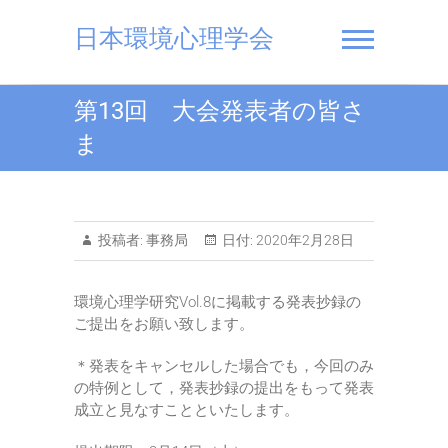
Skip
to
日本環境心理学会
content
第13回 大会発表者の皆さ
ま
投稿者:
事務局
日付:
2020年2月28日
環境心理学研究Vol.8に掲載する発表抄録の
ご提出をお願い致します。
＊発表をキャンセルした場合でも，今回のみ
の特例として，発表抄録の提出をもって発表
成立と見なすことといたします。