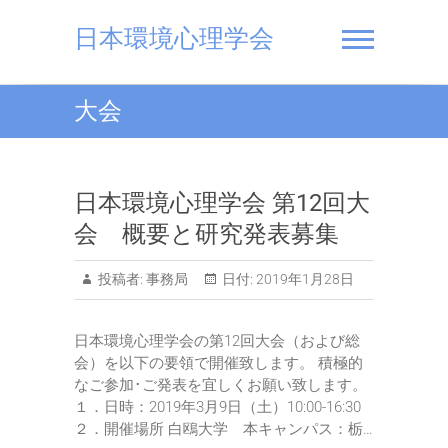
Skip
to
日本環境心理学会
content
大会
日本環境心理学会 第12回大
会 概要と研究発表募集
投稿者:
事務局
日付:
2019年1月28日
日本環境心理学会の第12回大会（および総
会）を以下の要領で開催致します。 積極的
なご参加･ご発表を宜しくお願い致します。
１．日時：2019年3月9日（土）10:00-16:30
２．開催場所 白鴎大学 本キャンパス：栃…