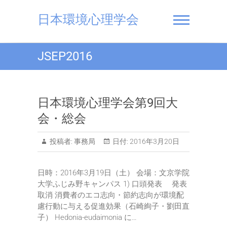
Skip
to
日本環境心理学会
content
JSEP2016
日本環境心理学会第9回大
会・総会
投稿者:
事務局
日付:
2016年3月20日
日時：2016年3月19日（土） 会場：文京学院
大学ふじみ野キャンパス 1) 口頭発表 発表
取消 消費者のエコ志向・節約志向が環境配
慮行動に与える促進効果（石崎絢子・劉田直
子） Hedonia-eudaimonia に…