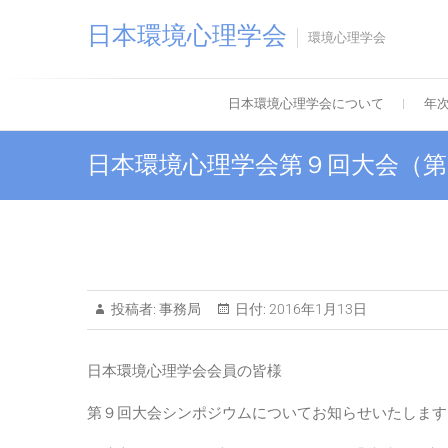
Skip
日本環境心理学会
to
環境心理学会
content
日本環境心理学会について
年
日本環境心理学会第９回大会（第
投稿者:
事務局
日付:
2016年1月13日
日本環境心理学会会員の皆様
第９回大会シンポジウムについてお知らせいたします