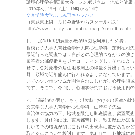
環境心理学会第9回大会 シンポジウム「地域と健康
2016年3月19日（土）15時から17時
文京学院大学ふじみ野キャンパス
（東武東上線 ふじみ野駅からスクールバス）
http://www.u-bunkyo.ac.jp/about/page/schoolbus.html
1．「居住地周辺緑量の数値地図を利用した分析」
相模女子大学人間社会学部人間心理学科 芝田征司先
最近行った調査では，自然との心理的つながりの強さ
回答者の郵便番号をジオコーディングし，それによっ
せて，各対象者の居住地域周辺の緑量を算出するとい
野・領域で近年盛んに行われるようになっています。
いてのシンポジウムが開催されましたが，心理学領域
です。そこで、今回は、心理学研究における使用例の
2．「高齢者の閉じこもり：地域における出現率の比
文京学院大学人間学部心理学科 山崎幸子先生
自治体の協力の下、地域を限定し郵送調査、留置調査
します。具体的には、東京都荒川区、秋田県にかほ市
おいてその環境が閉じこもりの出現率に差があるかど
取れる点について検討します。あわせて、各地域にお