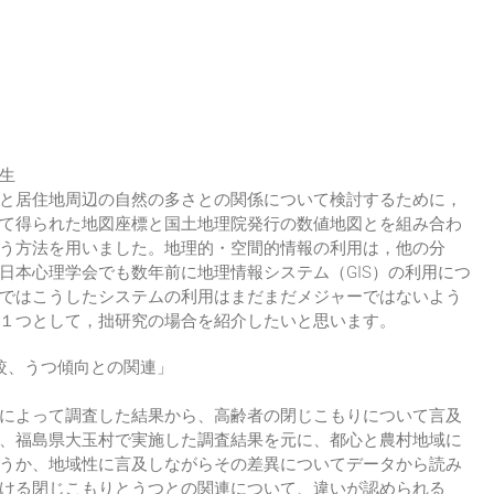
」
生
と居住地周辺の自然の多さとの関係について検討するために，
て得られた地図座標と国土地理院発行の数値地図とを組み合わ
う方法を用いました。地理的・空間的情報の利用は，他の分
日本心理学会でも数年前に地理情報システム（GIS）の利用につ
ではこうしたシステムの利用はまだまだメジャーではないよう
１つとして，拙研究の場合を紹介したいと思います。
較、うつ傾向との関連」
によって調査した結果から、高齢者の閉じこもりについて言及
、福島県大玉村で実施した調査結果を元に、都心と農村地域に
うか、地域性に言及しながらその差異についてデータから読み
ける閉じこもりとうつとの関連について、違いが認められる