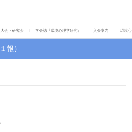
次大会・研究会
学会誌『環境心理学研究』
入会案内
環境心
１報）
。