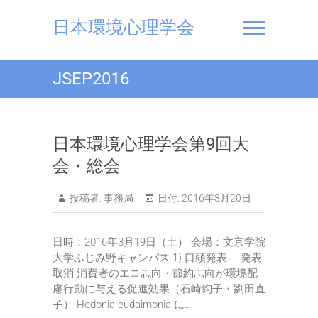
Skip
to
日本環境心理学会
content
JSEP2016
日本環境心理学会第9回大
会・総会
投稿者:
事務局
日付:
2016年3月20日
日時：2016年3月19日（土） 会場：文京学院
大学ふじみ野キャンパス 1) 口頭発表 発表
取消 消費者のエコ志向・節約志向が環境配
慮行動に与える促進効果（石崎絢子・劉田直
子） Hedonia-eudaimonia に…